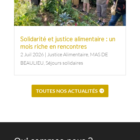
Solidarité et justice alimentaire : un
mois riche en rencontres
2 Juil 2026
|
Justice Alimentaire
,
MAS DE
BEAULIEU
,
Séjours solidaires
TOUTES NOS ACTUALITÉS