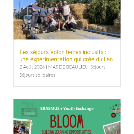
Les séjours VolonTerres inclusifs :
une expérimentation qui crée du lien
2 Août 2026
|
MAS DE BEAULIEU
,
Séjours
,
Séjours solidaires