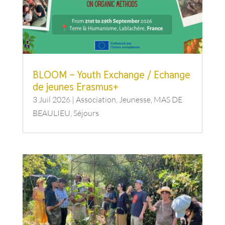
BLOOM – Youth Exchange / Echange
de jeunes Erasmus+
3 Juil 2026
|
Association
,
Jeunesse
,
MAS DE
BEAULIEU
,
Séjours